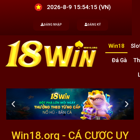
Nhảy
2026-8-9 15:54:16 (VN)
tới
nội
ĐĂNG NHẬP
ĐĂNG KÝ
dung
Win18
Slo
Đá Gà
Th
Win18.org - CÁ CƯỢC UY