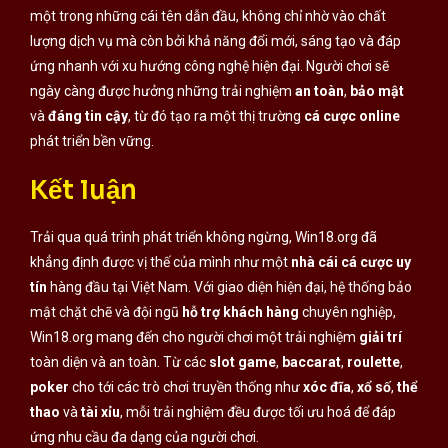
một trong những cái tên dẫn đầu, không chỉ nhờ vào chất
lượng dịch vụ mà còn bởi khả năng đổi mới, sáng tạo và đáp
ứng nhanh với xu hướng công nghệ hiện đại. Người chơi sẽ
ngày càng được hưởng những trải nghiệm
an toàn
,
bảo mật
và
đáng tin cậy
, từ đó tạo ra một thị trường
cá cược online
phát triển bền vững.
Kết luận
Trải qua quá trình phát triển không ngừng, Win18.org đã
khẳng định được vị thế của mình như một
nhà cái
cá cược uy
tín
hàng đầu tại Việt Nam. Với giao diện hiện đại, hệ thống bảo
mật chặt chẽ và đội ngũ
hỗ trợ khách hàng
chuyên nghiệp,
Win18.org mang đến cho người chơi một trải nghiệm
giải trí
toàn diện và an toàn. Từ các
slot game
,
baccarat
,
roulette
,
poker
cho tới các trò chơi truyền thống như
xóc đĩa
,
xổ số
,
thể
thao
và
tài xỉu
, mỗi trải nghiệm đều được tối ưu hoá để đáp
ứng nhu cầu đa dạng của người chơi.