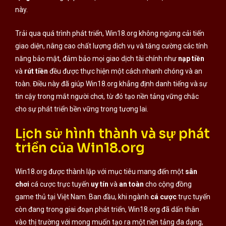
này.
Trải qua quá trình phát triển, Win18.org không ngừng cải tiến
giao diện, nâng cao chất lượng dịch vụ và tăng cường các tính
năng bảo mật, đảm bảo mọi giao dịch tài chính như
nạp tiền
và
rút tiền
đều được thực hiện một cách nhanh chóng và an
toàn. Điều này đã giúp Win18.org khẳng định danh tiếng và sự
tin cậy trong mắt người chơi, từ đó tạo nền tảng vững chắc
cho sự phát triển bền vững trong tương lai.
Lịch sử hình thành và sự phát
triển của Win18.org
Win18.org được thành lập với mục tiêu mang đến một
sân
chơi
cá cược trực tuyến
uy tín
và
an toàn
cho cộng đồng
game thủ tại Việt Nam. Ban đầu, khi ngành
cá cược
trực tuyến
còn đang trong giai đoạn phát triển, Win18.org đã dấn thân
vào thị trường với mong muốn tạo ra một nền tảng đa dạng,