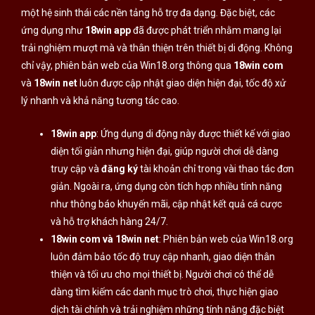
một hệ sinh thái các nền tảng hỗ trợ đa dạng. Đặc biệt, các
ứng dụng như
18win app
đã được phát triển nhằm mang lại
trải nghiệm mượt mà và thân thiện trên thiết bị di động. Không
chỉ vậy, phiên bản web của Win18.org thông qua
18win com
và
18win net
luôn được cập nhật giao diện hiện đại, tốc độ xử
lý nhanh và khả năng tương tác cao.
18win app
: Ứng dụng di động này được thiết kế với giao
diện tối giản nhưng hiện đại, giúp người chơi dễ dàng
truy cập và
đăng ký
tài khoản chỉ trong vài thao tác đơn
giản. Ngoài ra, ứng dụng còn tích hợp nhiều tính năng
như thông báo khuyến mãi, cập nhật kết quả cá cược
và hỗ trợ khách hàng 24/7.
18win com và 18win net
: Phiên bản web của Win18.org
luôn đảm bảo tốc độ truy cập nhanh, giao diện thân
thiện và tối ưu cho mọi thiết bị. Người chơi có thể dễ
dàng tìm kiếm các danh mục trò chơi, thực hiện giao
dịch tài chính và trải nghiệm những tính năng đặc biệt