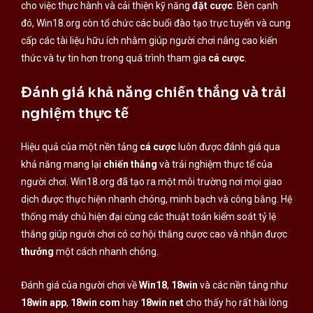
cho việc thực hành và cải thiện kỹ năng
đặt cược
. Bên cạnh
đó, Win18.org còn tổ chức các buổi đào tạo trực tuyến và cung
cấp các tài liệu hữu ích nhằm giúp người chơi nâng cao kiến
thức và tự tin hơn trong quá trình tham gia
cá cược
.
Đánh giá khả năng chiến thắng và trải
nghiệm thực tế
Hiệu quả của một nền tảng
cá cược
luôn được đánh giá qua
khả năng mang lại
chiến thắng
và trải nghiệm thực tế của
người chơi. Win18.org đã tạo ra một môi trường nơi mọi giao
dịch được thực hiện nhanh chóng, minh bạch và công bằng. Hệ
thống máy chủ hiện đại cùng các thuật toán kiểm soát tỷ lệ
thắng giúp người chơi có cơ hội thắng cược cao và nhận được
thưởng
một cách nhanh chóng.
Đánh giá của người chơi về
Win18
,
18win
và các nền tảng như
18win app
,
18win com
hay
18win net
cho thấy họ rất hài lòng