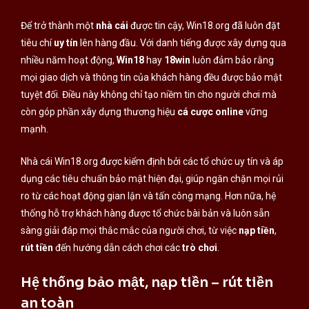
Để trở thành một
nhà cái
được tin cậy, Win18.org đã luôn đặt
tiêu chí
uy tín
lên hàng đầu. Với danh tiếng được xây dựng qua
nhiều năm hoạt động,
Win18
hay
18win
luôn đảm bảo rằng
mọi giao dịch và thông tin của khách hàng đều được bảo mật
tuyệt đối. Điều này không chỉ tạo niềm tin cho người chơi mà
còn góp phần xây dựng thương hiệu
cá cược online
vững
mạnh.
Nhà cái Win18.org được kiểm định bởi các tổ chức uy tín và áp
dụng các tiêu chuẩn bảo mật hiện đại, giúp ngăn chặn mọi rủi
ro từ các hoạt động gian lận và tấn công mạng. Hơn nữa, hệ
thống hỗ trợ khách hàng được tổ chức bài bản và luôn sẵn
sàng giải đáp mọi thắc mắc của người chơi, từ việc
nạp tiền
,
rút tiền
đến hướng dẫn cách chơi các
trò chơi
.
Hệ thống bảo mật, nạp tiền – rút tiền
an toàn