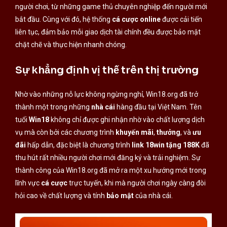
người chơi, từ những game thủ chuyên nghiệp đến người mới
bắt đầu. Cùng với đó, hệ thống
cá cược online
được cải tiến
liên tục, đảm bảo mỗi giao dịch tài chính đều được bảo mật
chặt chẽ và thực hiện nhanh chóng.
Sự khẳng định vị thế trên thị trường
Nhờ vào những nỗ lực không ngừng nghỉ, Win18.org đã trở
thành một trong những
nhà cái
hàng đầu tại Việt Nam. Tên
tuổi
Win18
không chỉ được ghi nhận nhờ vào chất lượng dịch
vụ mà còn bởi các chương trình
khuyến mãi
,
thưởng
, và
ưu
đãi
hấp dẫn, đặc biệt là chương trình
link 18win tặng 188K
đã
thu hút rất nhiều người chơi mới đăng ký và trải nghiệm. Sự
thành công của Win18.org đã mở ra một xu hướng mới trong
lĩnh vực
cá cược
trực tuyến, khi mà người chơi ngày càng đòi
hỏi cao về chất lượng và tính
bảo mật
của nhà cái.