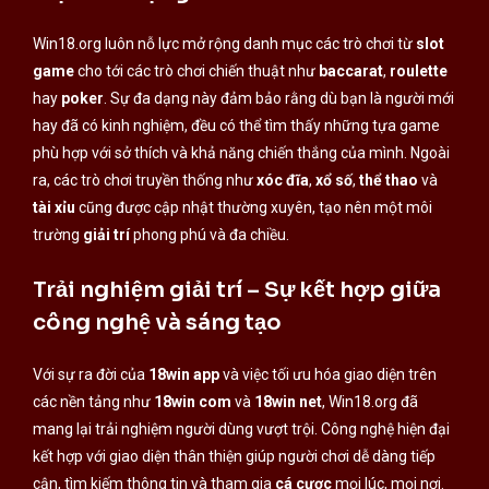
Win18.org luôn nỗ lực mở rộng danh mục các trò chơi từ
slot
game
cho tới các trò chơi chiến thuật như
baccarat
,
roulette
hay
poker
. Sự đa dạng này đảm bảo rằng dù bạn là người mới
hay đã có kinh nghiệm, đều có thể tìm thấy những tựa game
phù hợp với sở thích và khả năng chiến thắng của mình. Ngoài
ra, các trò chơi truyền thống như
xóc đĩa
,
xổ số
,
thể thao
và
tài xỉu
cũng được cập nhật thường xuyên, tạo nên một môi
trường
giải trí
phong phú và đa chiều.
Trải nghiệm giải trí – Sự kết hợp giữa
công nghệ và sáng tạo
Với sự ra đời của
18win app
và việc tối ưu hóa giao diện trên
các nền tảng như
18win com
và
18win net
, Win18.org đã
mang lại trải nghiệm người dùng vượt trội. Công nghệ hiện đại
kết hợp với giao diện thân thiện giúp người chơi dễ dàng tiếp
cận, tìm kiếm thông tin và tham gia
cá cược
mọi lúc, mọi nơi.