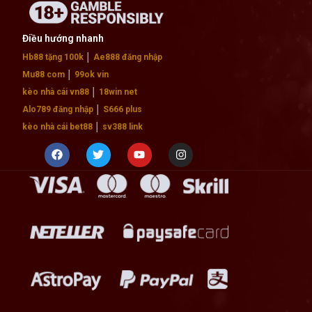
Điều hướng nhanh
Hb88 tặng 100k
│
Ae888 đăng nhập
Mu88 com
│
99ok vin
kèo nhà cái vn88
│
18win net
Alo789 đăng nhập
│
S666 plus
kèo nhà cái bet88
│
sv388 link
F
T
Y
I
a
w
o
n
c
i
u
s
e
t
t
t
b
t
u
a
o
e
b
g
o
r
e
r
k
a
m