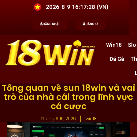
Nhảy
2026-8-9 16:17:29 (VN)
tới
nội
ĐĂNG NHẬP
ĐĂNG KÝ
dung
Win18
Slo
Đá Gà
Th
Tổng quan về sun 18win và vai
trò của nhà cái trong lĩnh vực
cá cược
Tháng 6 16, 2026
win18