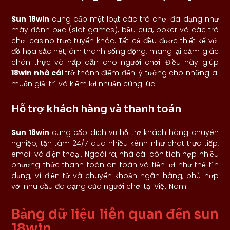
Sun 18win
cung cấp một loạt các trò chơi đa dạng như
máy đánh bạc (slot games), bầu cua, poker và các trò
chơi casino trực tuyến khác. Tất cả đều được thiết kế với
đồ họa sắc nét, âm thanh sống động, mang lại cảm giác
chân thực và hấp dẫn cho người chơi. Điều này giúp
18win nhà cái
trở thành điểm đến lý tưởng cho những ai
muốn giải trí và kiếm lợi nhuận cùng lúc.
Hỗ trợ khách hàng và thanh toán
Sun 18win
cung cấp dịch vụ hỗ trợ khách hàng chuyên
nghiệp, tận tâm 24/7 qua nhiều kênh như chat trực tiếp,
email và điện thoại. Ngoài ra, nhà cái còn tích hợp nhiều
phương thức thanh toán an toàn và tiện lợi như thẻ tín
dụng, ví điện tử và chuyển khoản ngân hàng, phù hợp
với nhu cầu đa dạng của người chơi tại Việt Nam.
Bảng dữ liệu liên quan đến
sun
18win