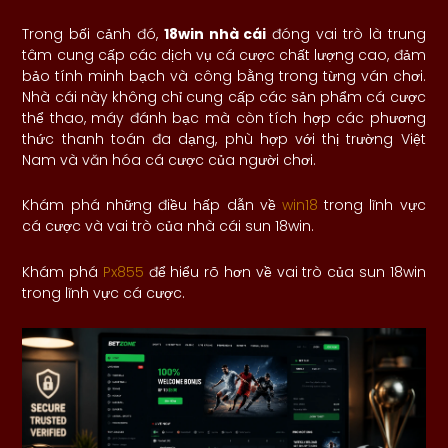
Trong bối cảnh đó,
18win nhà cái
đóng vai trò là trung
tâm cung cấp các dịch vụ cá cược chất lượng cao, đảm
bảo tính minh bạch và công bằng trong từng ván chơi.
Nhà cái này không chỉ cung cấp các sản phẩm cá cược
thể thao, máy đánh bạc mà còn tích hợp các phương
thức thanh toán đa dạng, phù hợp với thị trường Việt
Nam và văn hóa cá cược của người chơi.
Khám phá những điều hấp dẫn về
win18
trong lĩnh vực
cá cược và vai trò của nhà cái sun 18win.
Khám phá
Px855
để hiểu rõ hơn về vai trò của sun 18win
trong lĩnh vực cá cược.