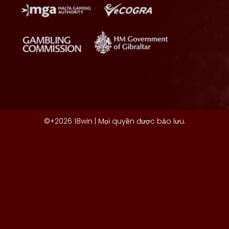
©+2026 18win | Mọi quyền được bảo lưu.