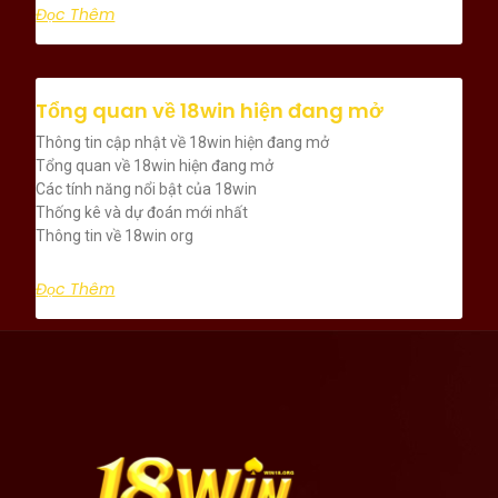
Đọc Thêm
Tổng quan về 18win hiện đang mở
Thông tin cập nhật về 18win hiện đang mở
Tổng quan về 18win hiện đang mở
Các tính năng nổi bật của 18win
Thống kê và dự đoán mới nhất
Thông tin về 18win org
Đọc Thêm