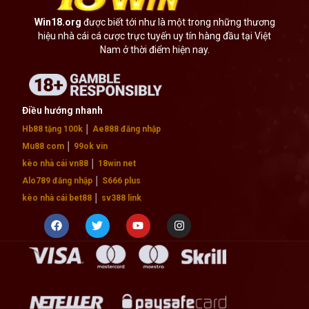
Win18.org
được biết tới như là một trong những thương
hiệu nhà cái cá cược trực tuyến uy tín hàng đầu tại Việt
Nam ở thời điểm hiện nay.
Điều hướng nhanh
Hb88 tặng 100k
│
Ae888 đăng nhập
Mu88 com
│
99ok vin
kèo nhà cái vn88
│
18win net
Alo789 đăng nhập
│
S666 plus
kèo nhà cái bet88
│
sv388 link
F
T
Y
I
a
w
o
n
c
i
u
s
e
t
t
t
b
t
u
a
o
e
b
g
o
r
e
r
k
a
m