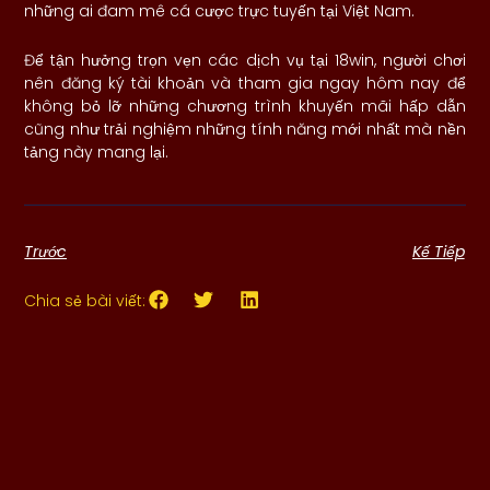
những ai đam mê cá cược trực tuyến tại Việt Nam.
Để tận hưởng trọn vẹn các dịch vụ tại 18win, người chơi
nên đăng ký tài khoản và tham gia ngay hôm nay để
không bỏ lỡ những chương trình khuyến mãi hấp dẫn
cũng như trải nghiệm những tính năng mới nhất mà nền
tảng này mang lại.
Trước
Kế Tiếp
Chia sẻ bài viết: