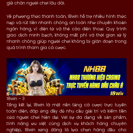
giữ chân người chơi lâu dài.
Về phương thức thanh toán, 18win hỗ trợ nhiều hình thức
nạp và rút tiền nhanh chóng, an toàn như chuyển khoản
ngân hàng, ví điện tử và thẻ cào điện thoại. Quy trình
giao dịch minh bạch, không mất phí và thời gian xử lý
nhanh chóng giúp người chơi không bị gián đoạn trong
quá trình tham gia cá cược.
18win – 3
Tổng kết lại, 18win là một nền tảng cá cược trực tuyến
toàn diện, đáp ứng đầy đủ nhu cầu giải trí và kiếm tiền
của người chơi hiện đại. Với sự đa dạng về sản phẩm,
tính năng ưu việt cùng dịch vụ khách hàng chuyên
nghiệp, 18win xứng đáng là lựa chọn hàng đầu cho