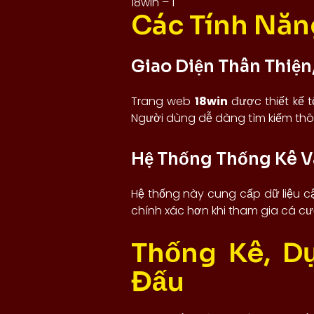
18win – 1
Các Tính Năn
Giao Diện Thân Thiện
Trang web
18win
được thiết kế t
Người dùng dễ dàng tìm kiếm thôn
Hệ Thống Thống Kê V
Hệ thống này cung cấp dữ liệu cậ
chính xác hơn khi tham gia cá cư
Thống Kê, Dự
Đấu