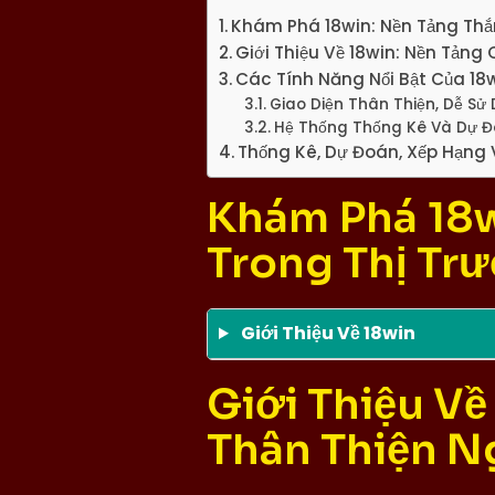
Khám Phá 18win: Nền Tảng Thắ
Giới Thiệu Về 18win: Nền Tản
Các Tính Năng Nổi Bật Của 18
Giao Diện Thân Thiện, Dễ Sử
Hệ Thống Thống Kê Và Dự 
Thống Kê, Dự Đoán, Xếp Hạng V
Khám Phá
18
Trong Thị Tr
Giới Thiệu Về
18win
Giới Thiệu V
Thân Thiện N