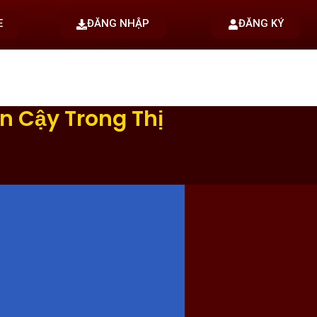
E
ĐĂNG NHẬP
ĐĂNG KÝ
OPEN
n Cậy Trong Thị