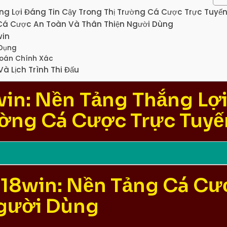
ng Lợi Đáng Tin Cậy Trong Thị Trường Cá Cược Trực Tuyế
g Cá Cược An Toàn Và Thân Thiện Người Dùng
win
 Dụng
Đoán Chính Xác
à Lịch Trình Thi Đấu
win
: Nền Tảng Thắng Lợ
ường Cá Cược Trực Tuyế
ề
18win
: Nền Tảng Cá Cư
gười Dùng