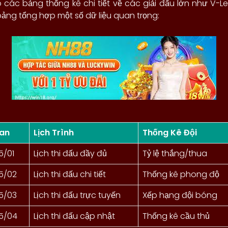
các bảng thống kê chi tiết về các giải đấu lớn như V-Le
ảng tổng hợp một số dữ liệu quan trọng:
ian
Lịch Trình
Thống Kê Đội
5/01
Lịch thi đấu đầy đủ
Tỷ lệ thắng/thua
5/02
Lịch thi đấu chi tiết
Thống kê phong độ
5/03
Lịch thi đấu trực tuyến
Xếp hạng đội bóng
5/04
Lịch thi đấu cập nhật
Thống kê cầu thủ