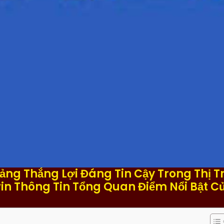
ảng Thắng Lợi Đáng Tin Cậy Trong Thị 
win Thông Tin Tổng Quan Điểm Nổi Bật C