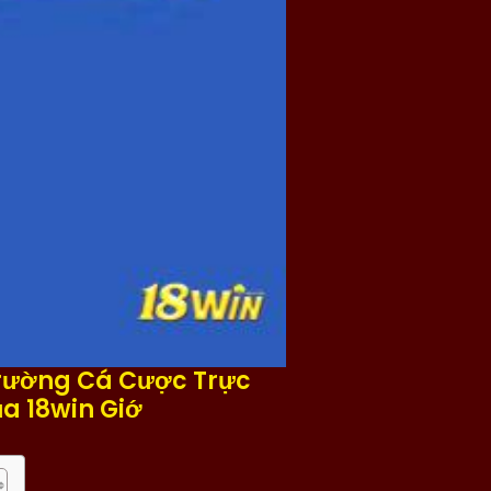
Trường Cá Cược Trực
ủa 18win Giớ