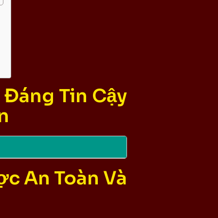
n
i Đáng Tin Cậy
n
ợc An Toàn Và