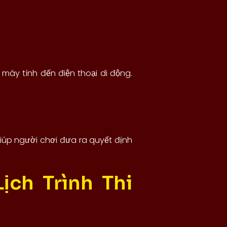
ừ máy tính đến điện thoại di động.
giúp người chơi đưa ra quyết định
ịch Trình Thi