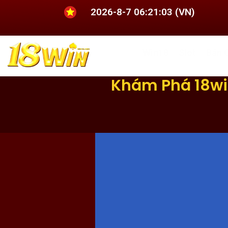
Nhảy
2026-8-7 06:21:04 (VN)
tới
nội
dung
Win18
Slot
Bắn 
Khám Phá 18win